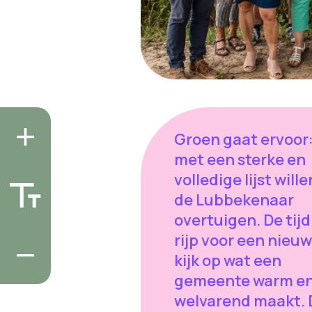
Groen gaat ervoor
met een sterke en
volledige lijst will
de Lubbekenaar
overtuigen. De tijd 
rijp voor een nieu
kijk op wat een
gemeente warm e
welvarend maakt. 