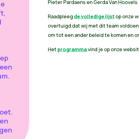
Pieter Pardaens en Gerda Van Hoovels.
de
t,
Raadpleeg
de volledige lijst
op onze we
l
overtuigd dat wij met dit team voldoe
om tot een ander beleid te komen en o
Het
programma
vind je op onze webs
oep
 een
am.
e
oet.
 en
ggen