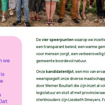
De
vier speerpunten
waarop we inzette
:
een transparant beleid, een warme ge
voor mensen zorgt, een verkeersveili
en we
gemeente boordevol natuur.
Onze
kandidatenlijst
, een mix van erv
is
weerspiegelt onze diverse maatschappi
we
door Werner Boullart die zijn inzet al 
legislatuur en sluit af met provinciera
n
sterkhouders zijn Liesbeth Smeyers, F
Dat