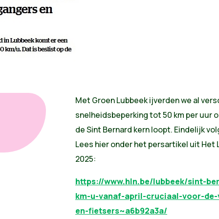
Met Groen Lubbeek ijverden we al versc
p
snelheidsbeperking tot 50 km per uur 
de Sint Bernard kern loopt. Eindelijk vo
Lees hier onder het persartikel uit Het
2025:
https://www.hln.be/lubbeek/sint-be
km-u-vanaf-april-cruciaal-voor-de-
en-fietsers~a6b92a3a/