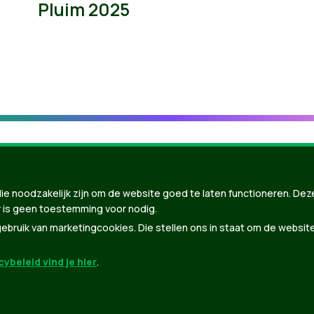
Pluim 2025
ie noodzakelijk zijn om de website goed te laten functioneren. Dez
 is geen toestemming voor nodig.
bruik van marketingcookies. Die stellen ons in staat om de websit
ybeleid vind je hier
.
nBuilder
| Gebouwd door
Tectonica