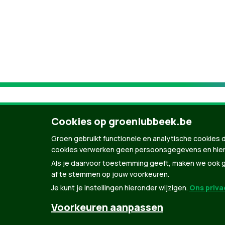
Cookies op groenlubbeek.be
Groen gebruikt functionele en analytische cookies d
cookies verwerken geen persoonsgegevens en hier
Als je daarvoor toestemming geeft, maken we ook ge
af te stemmen op jouw voorkeuren.
Je kunt je instellingen hieronder wijzigen.
Ons privac
© Copyright Groen 2026 | Gemaakt met
Natio
Voorkeuren aanpassen