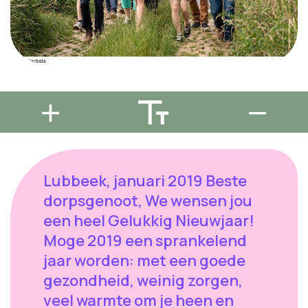
Lubbeek, januari 2019 Beste
dorpsgenoot, We wensen jou
een heel Gelukkig Nieuwjaar!
Moge 2019 een sprankelend
jaar worden: met een goede
gezondheid, weinig zorgen,
veel warmte om je heen en