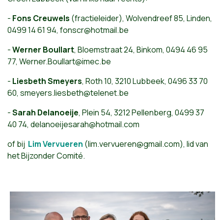
-
Fons Creuwels
(fractieleider), Wolvendreef 85, Linden,
0499 14 61 94,
fonscr@hotmail.be
-
Werner Boullart
, Bloemstraat 24, Binkom, 0494 46 95
77,
Werner.Boullart@imec.be
-
Liesbeth Smeyers
, Roth 10, 3210 Lubbeek, 0496 33 70
60,
smeyers.liesbeth@telenet.be
-
Sarah Delanoeije
, Plein 54, 3212 Pellenberg, 0499 37
40 74,
delanoeijesarah@hotmail.com
of bij
Lim Vervueren
(
lim.vervueren@gmail.com
), lid van
het Bijzonder Comité.