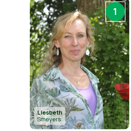
1
Liesbeth
Smeyers