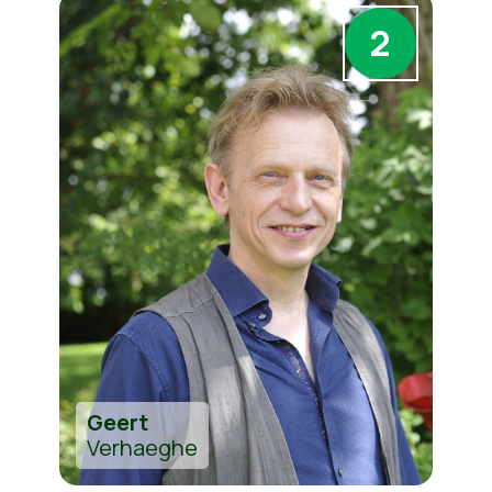
2
Geert
Verhaeghe