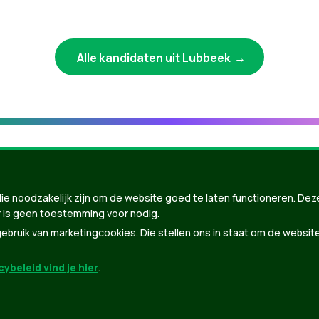
Alle kandidaten uit Lubbeek
ie noodzakelijk zijn om de website goed te laten functioneren. Dez
 is geen toestemming voor nodig.
bruik van marketingcookies. Die stellen ons in staat om de websit
ybeleid vind je hier
.
nBuilder
| Gebouwd door
Tectonica