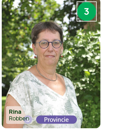
3
Rina
Robben