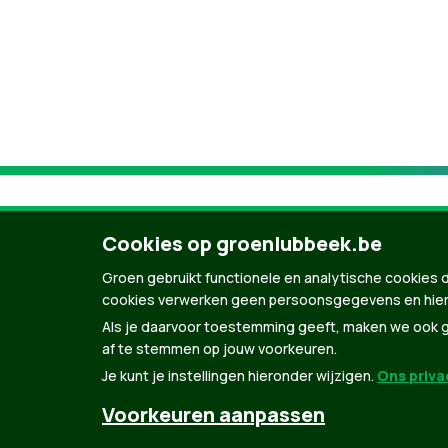
Cookies op groenlubbeek.be
Groen gebruikt functionele en analytische cookies d
cookies verwerken geen persoonsgegevens en hier
Als je daarvoor toestemming geeft, maken we ook ge
af te stemmen op jouw voorkeuren.
Je kunt je instellingen hieronder wijzigen.
Ons privac
© Copyright Groen 2026 | Gemaakt met
Natio
Voorkeuren aanpassen