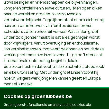
uitwisselingen en vriendschappen die blijven hangen.
Jongeren ontdekken nieuwe culturen, leren open kijken
naar de wereld en groeien in vertrouwen en
verantwoordelijkheid. Tegelijk ontstaat er ook dichter bij
huis een warm netwerk van families die samen hun
schouders zetten onder dit verhaal. Wat Linden groet
Linden zo bijzonder maakt, is dat alles gedragen wordt
door vrijwilligers, vanuit overtuiging en enthousiasme.
Jos verbindt mensen, motiveert gezinnen en houdt deze
werking met tomeloze inzet levend. Hij gelooft sterk dat
internationale ontmoeting begint bij lokale
betrokkenheid. En dat voel je in elke activiteit, elk bezoek
en elke uitwisseling. Met Linden groet Linden toont hij
hoe vrijwilligerswerk jongeren kansen geeft en Europa
menselijk maakt.
Stemmen voor Jos is stemmen voor verbinding,
Cookies op groenlubbeek.be
engagement en een toekomst die grenzen overstijgt.
Groen gebruikt functionele en analytische cookies die