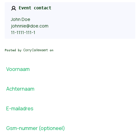
Event contact
John Doe
johnnie@doe.com
11-1111-111-1
Corry Callewaert
Posted by
on
Voornaam
Achternaam
E-mailadres
Gsm-nummer (optioneel)