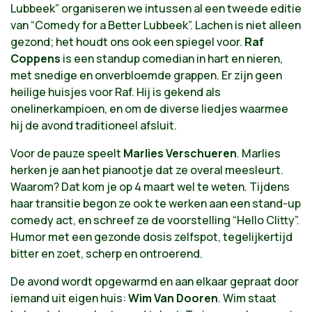
Lubbeek” organiseren we intussen al een tweede editie
van “Comedy for a Better Lubbeek”. Lachen is niet alleen
gezond; het houdt ons ook een spiegel voor.
Raf
Coppens
is een standup comedian in hart en nieren,
met snedige en onverbloemde grappen. Er zijn geen
heilige huisjes voor Raf. Hij is gekend als
onelinerkampioen, en om de diverse liedjes waarmee
hij de avond traditioneel afsluit.
Voor de pauze speelt
Marlies Verschueren
. Marlies
herken je aan het pianootje dat ze overal meesleurt.
Waarom? Dat kom je op 4 maart wel te weten. Tijdens
haar transitie begon ze ook te werken aan een stand-up
comedy act, en schreef ze de voorstelling “Hello Clitty”.
Humor met een gezonde dosis zelfspot, tegelijkertijd
bitter en zoet, scherp en ontroerend.
De avond wordt opgewarmd en aan elkaar gepraat door
iemand uit eigen huis:
Wim Van Dooren
. Wim staat